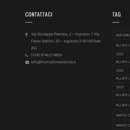
CONTATTACI
TAG
Via Giuseppe Pennesi, 2 – ingresso 1 Via
AERONAU
Flavio Sabino, 25 – ingresso 2 02100 Rieti
ALLIEVI
(Ri)
2023
(+39) 0746 274853
info@formazionevictoria.it
ALLIEVI
2023
ALLIEVI
2023
ALLIEVI
ALLIEVI
BANDO D
BANDO D