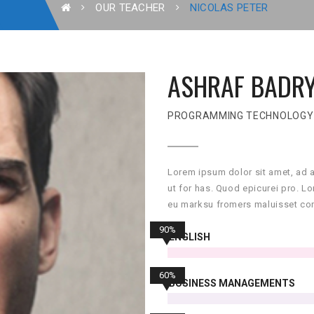
OUR TEACHER
NICOLAS PETER
ASHRAF BADR
PROGRAMMING TECHNOLOGY
Lorem ipsum dolor sit amet, ad 
ut for has. Quod epicurei pro. L
eu marksu fromers maluisset con
90%
ENGLISH
60%
BUSINESS MANAGEMENTS