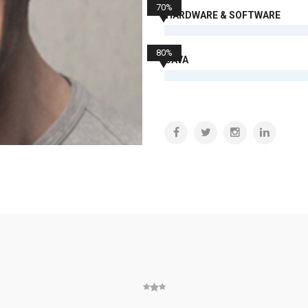
70%
HARDWARE & SOFTWARE
80%
JAVA