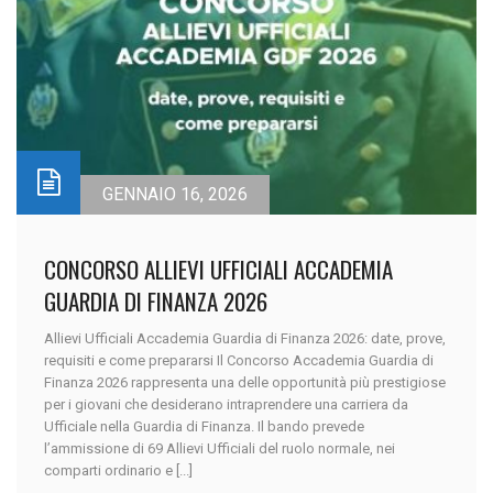
GENNAIO 16, 2026
CONCORSO ALLIEVI UFFICIALI ACCADEMIA
GUARDIA DI FINANZA 2026
Allievi Ufficiali Accademia Guardia di Finanza 2026: date, prove,
requisiti e come prepararsi Il Concorso Accademia Guardia di
Finanza 2026 rappresenta una delle opportunità più prestigiose
per i giovani che desiderano intraprendere una carriera da
Ufficiale nella Guardia di Finanza. Il bando prevede
l’ammissione di 69 Allievi Ufficiali del ruolo normale, nei
comparti ordinario e [...]