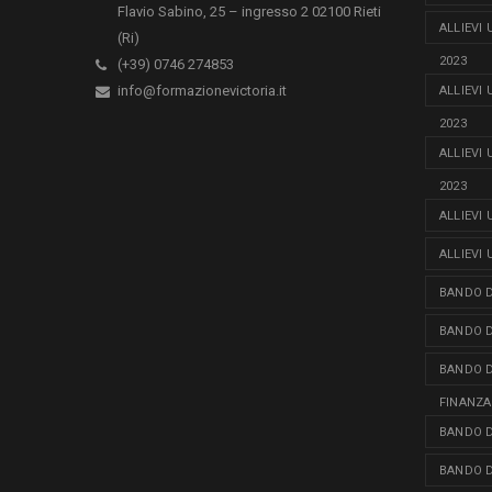
Flavio Sabino, 25 – ingresso 2 02100 Rieti
ALLIEVI
(Ri)
2023
(+39) 0746 274853
info@formazionevictoria.it
ALLIEVI
2023
ALLIEVI
2023
ALLIEVI
ALLIEVI
BANDO D
BANDO D
BANDO D
FINANZA
BANDO D
BANDO D