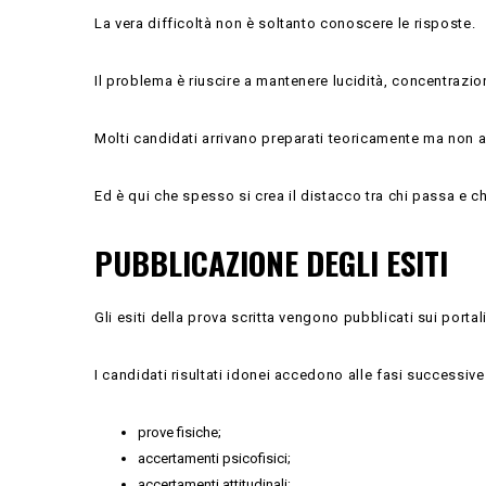
La vera difficoltà non è soltanto conoscere le risposte.
Il problema è riuscire a mantenere lucidità, concentrazio
Molti candidati arrivano preparati teoricamente ma non a
Ed è qui che spesso si crea il distacco tra chi passa e chi
PUBBLICAZIONE DEGLI ESITI
Gli esiti della prova scritta vengono pubblicati sui portal
I candidati risultati idonei accedono alle fasi successiv
prove fisiche;
accertamenti psicofisici;
accertamenti attitudinali;