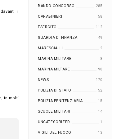
BANDO CONCORSO
285
davanti il
CARABINIERI
58
ESERCITO
112
GUARDIA DI FINANZA
49
MARESCIALLI
2
MARINA MILITARE
8
MARINA MILTARE
98
NEWS
170
POLIZIA DI STATO
52
, in molti
POLIZIA PENITENZIARIA
15
SCUOLE MILITARI
14
UNCATEGORIZED
1
VIGILI DEL FUOCO
13