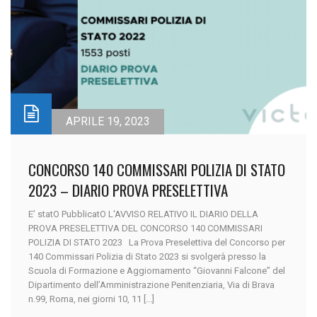
APRILE 19, 2023
CONCORSO 140 COMMISSARI POLIZIA DI STATO
2023 – DIARIO PROVA PRESELETTIVA
E’ statO PubblicatO L'AVVISO RELATIVO IL DIARIO DELLA
PROVA PRESELETTIVA DEL CONCORSO 140 COMMISSARI
POLIZIA DI STATO 2023 La Prova Preselettiva del Concorso per
140 Commissari Polizia di Stato 2023 si svolgerà presso la
Scuola di Formazione e Aggiornamento “Giovanni Falcone” del
Dipartimento dell’Amministrazione Penitenziaria, Via di Brava
n.99, Roma, nei giorni 10, 11 [...]