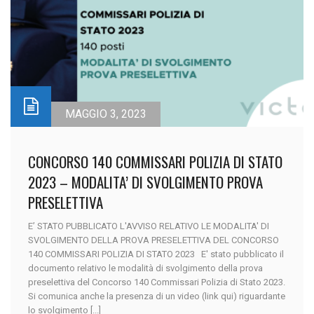
MAGGIO 3, 2023
CONCORSO 140 COMMISSARI POLIZIA DI STATO
2023 – MODALITA’ DI SVOLGIMENTO PROVA
PRESELETTIVA
E’ STATO PUBBLICATO L'AVVISO RELATIVO LE MODALITA' DI
SVOLGIMENTO DELLA PROVA PRESELETTIVA DEL CONCORSO
140 COMMISSARI POLIZIA DI STATO 2023 E' stato pubblicato il
documento relativo le modalità di svolgimento della prova
preselettiva del Concorso 140 Commissari Polizia di Stato 2023.
Si comunica anche la presenza di un video (link qui) riguardante
lo svolgimento [...]