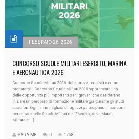
FEBBRAIO 26, 2026
CONCORSO SCUOLE MILITARI ESERCITO, MARINA
E AERONAUTICA 2026
Concorso Scuole Militari 2026: date, prove, requisiti e come
prepararsi Il Concorso Scuole Militari 2026 rappresenta una
delle opportunità più importanti per i giovani che desiderano
iniziare un percorso di formazione militare già durante gli studi
superiori. Ogni anno migliaia di ragazzi partecipano ai concorsi
per entrare nelle Scuole Militari dell’Esercito, della Marina
Militare e [...]
SARA MEI
0
1768