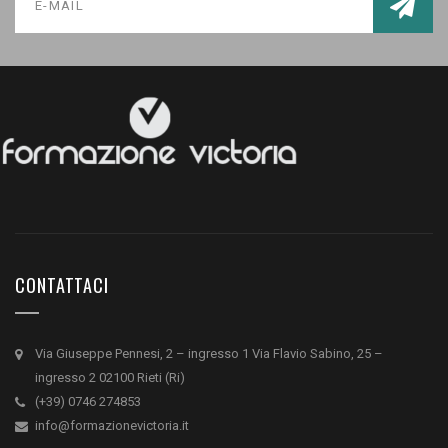
CONTATTACI
Via Giuseppe Pennesi, 2 – ingresso 1 Via Flavio Sabino, 25 –
ingresso 2 02100 Rieti (Ri)
(+39) 0746 274853
info@formazionevictoria.it