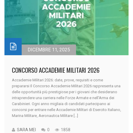
DICEMBRE 11, 2025
CONCORSO ACCADEMIE MILITARI 2026
Accademie Militari 2026: date, prove, requisiti e come
prepararsi Il Concorso Accademie Militari 2026 rappresenta una
delle opportunità più prestigiose per i giovani che desiderano
intraprendere una carriera nelle Forze Armate e nell’Arma dei
Carabinieri. Ogni anno migliaia di candidati partecipano ai
concorsi per entrare nelle Accademie Militari di Esercito Italiano,
Marina Militare, Aeronautica Militare [...]
SARA MEI
0
1858