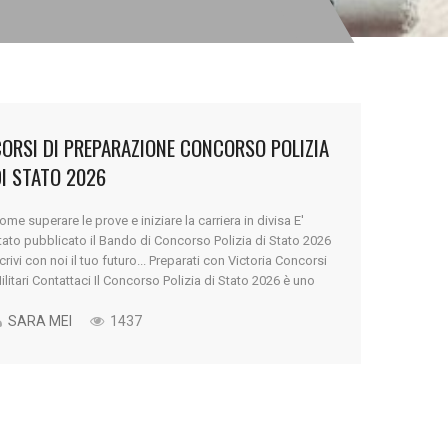
ORSI DI PREPARAZIONE CONCORSO POLIZIA
I STATO 2026
ome superare le prove e iniziare la carriera in divisa E'
tato pubblicato il Bando di Concorso Polizia di Stato 2026
crivi con noi il tuo futuro... Preparati con Victoria Concorsi
ilitari Contattaci Il Concorso Polizia di Stato 2026 è uno
ei bandi più attesi da migliaia di giovani che desiderano
ntrare nelle Forze dell’Ordine [...]
SARA MEI
1437