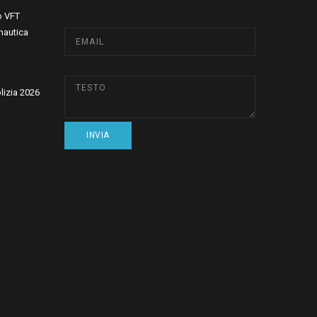
o VFT
nautica
olizia 2026