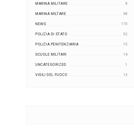
MARINA MILITARE
8
MARINA MILTARE
98
NEWS
170
POLIZIA DI STATO
52
POLIZIA PENITENZIARIA
15
SCUOLE MILITARI
14
UNCATEGORIZED
1
VIGILI DEL FUOCO
13