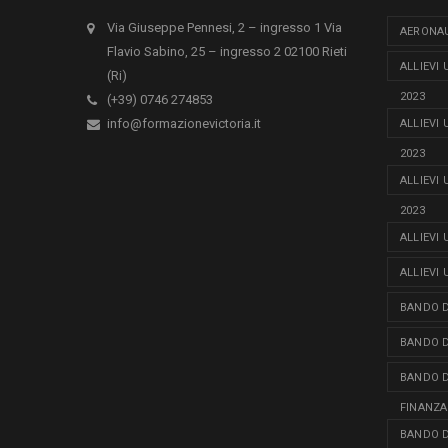
Via Giuseppe Pennesi, 2 – ingresso 1 Via
AERONAU
Flavio Sabino, 25 – ingresso 2 02100 Rieti
ALLIEVI
(Ri)
2023
(+39) 0746 274853
info@formazionevictoria.it
ALLIEVI
2023
ALLIEVI
2023
ALLIEVI
ALLIEVI
BANDO D
BANDO D
BANDO D
FINANZA
BANDO D