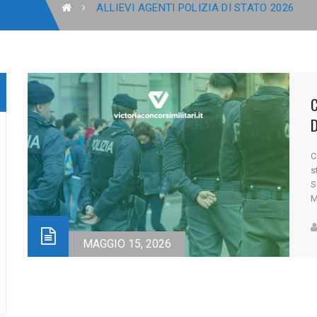
ALLIEVI AGENTI POLIZIA DI STATO 2026
C
D
C
s
S
M
d
e
MAGGIO 15, 2026