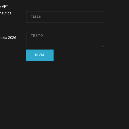
o VFT
nautica
olizia 2026