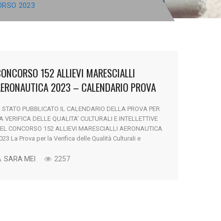
ORSO 2023
ONCORSO 152 ALLIEVI MARESCIALLI
AERONAUTICA 2023 – CALENDARIO PROVA
SCRITTA
' STATO PUBBLICATO IL CALENDARIO DELLA PROVA PER
A VERIFICA DELLE QUALITA' CULTURALI E INTELLETTIVE
EL CONCORSO 152 ALLIEVI MARESCIALLI AERONAUTICA
023 La Prova per la Verifica delle Qualità Culturali e
ntellettive del Concorso Allievi Marescialli Aeronautica
023 si svolgerà dal 5 al 7 Giugno 2023. Il Diario Completo
SARA MEI
2257
arà pubblicato con successiva comunicazione. [...]