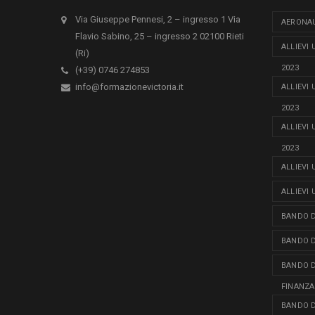
Via Giuseppe Pennesi, 2 – ingresso 1 Via
AERONAU
Flavio Sabino, 25 – ingresso 2 02100 Rieti
ALLIEVI
(Ri)
2023
(+39) 0746 274853
info@formazionevictoria.it
ALLIEVI
2023
ALLIEVI
2023
ALLIEVI
ALLIEVI
BANDO D
BANDO D
BANDO D
FINANZA
BANDO D