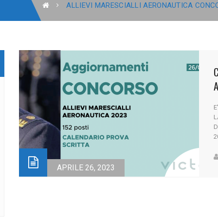
ALLIEVI MARESCIALLI AERONAUTICA CONC
C
E
L
D
2
I
2
s
APRILE 26, 2023