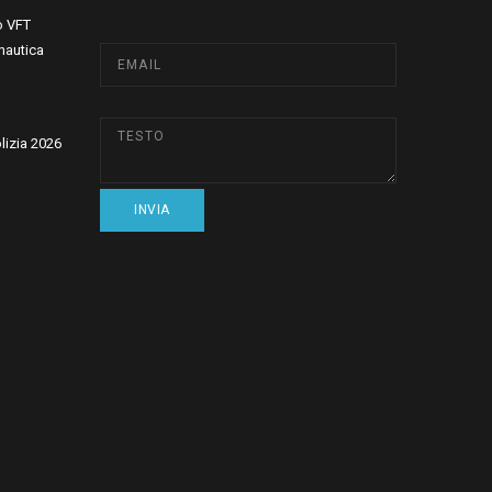
o VFT
nautica
olizia 2026