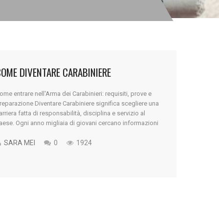
COME DIVENTARE CARABINIERE
ome entrare nell'Arma dei Carabinieri: requisiti, prove e
reparazione Diventare Carabiniere significa scegliere una
arriera fatta di responsabilità, disciplina e servizio al
aese. Ogni anno migliaia di giovani cercano informazioni
u come diventare Carabiniere, quali siano i requisiti
ichiesti e come funzionino le selezioni dell’Arma dei
SARA MEI
0
1924
arabinieri. L’ingresso nell’Arma avviene attraverso
oncorsi pubblici che permettono [...]