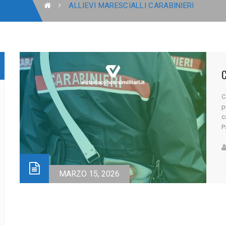
ALLIEVI MARESCIALLI CARABINIERI
C
p
c
P
s
r
C
c
MARZO 15, 2026