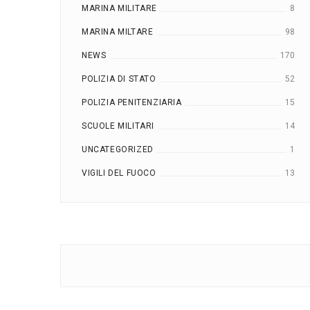
MARINA MILITARE
8
MARINA MILTARE
98
NEWS
170
POLIZIA DI STATO
52
POLIZIA PENITENZIARIA
15
SCUOLE MILITARI
14
UNCATEGORIZED
1
VIGILI DEL FUOCO
13