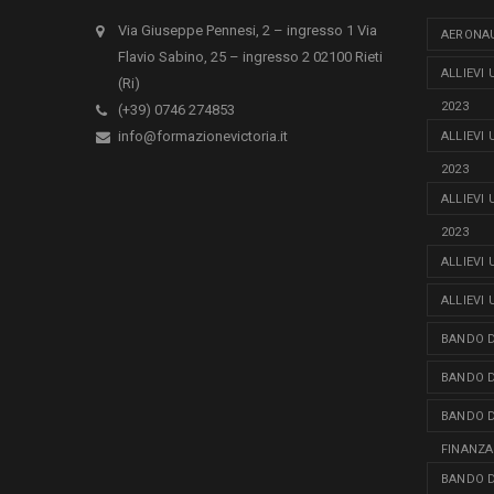
Via Giuseppe Pennesi, 2 – ingresso 1 Via
AERONAU
Flavio Sabino, 25 – ingresso 2 02100 Rieti
ALLIEVI
(Ri)
2023
(+39) 0746 274853
info@formazionevictoria.it
ALLIEVI
2023
ALLIEVI
2023
ALLIEVI
ALLIEVI
BANDO D
BANDO D
BANDO D
FINANZA
BANDO D