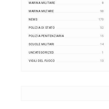
MARINA MILITARE
8
MARINA MILTARE
98
NEWS
170
POLIZIA DI STATO
52
POLIZIA PENITENZIARIA
15
SCUOLE MILITARI
14
UNCATEGORIZED
1
VIGILI DEL FUOCO
13