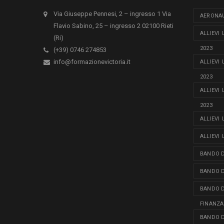
Via Giuseppe Pennesi, 2 – ingresso 1 Via
AERONAU
Flavio Sabino, 25 – ingresso 2 02100 Rieti
ALLIEVI
(Ri)
2023
(+39) 0746 274853
info@formazionevictoria.it
ALLIEVI
2023
ALLIEVI
2023
ALLIEVI
ALLIEVI
BANDO D
BANDO D
BANDO D
FINANZA
BANDO D