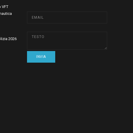
o VFT
nautica
olizia 2026