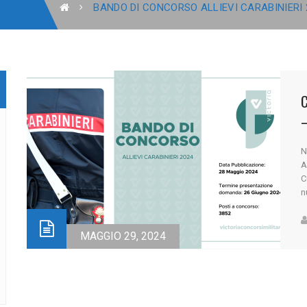
BANDO DI CONCORSO ALLIEVI CARABINIERI 
C
–
N
A
C
n
p
p
s
MAGGIO 29, 2024
n