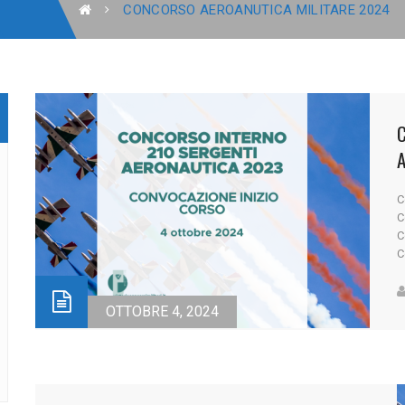
CONCORSO AEROANUTICA MILITARE 2024
I
C
C
C
C
n
C
p
OTTOBRE 4, 2024