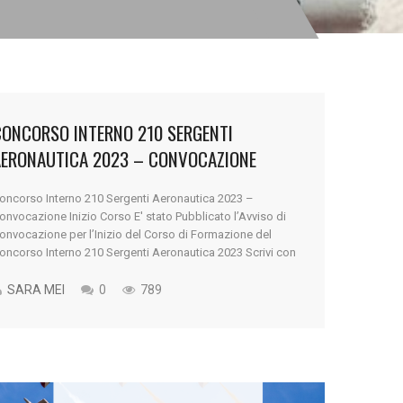
CONCORSO INTERNO 210 SERGENTI
AERONAUTICA 2023 – CONVOCAZIONE
NIZIO CORSO
oncorso Interno 210 Sergenti Aeronautica 2023 –
onvocazione Inizio Corso E' stato Pubblicato l’Avviso di
onvocazione per l’Inizio del Corso di Formazione del
oncorso Interno 210 Sergenti Aeronautica 2023 Scrivi con
oi il tuo futuro... Preparati con Victoria Concorsi Militari
ontattaci Nella giornata di oggi, 4 ottobre, è stato
SARA MEI
0
789
ubblicato l'Avviso di Convocazione per l'Inizio del [...]