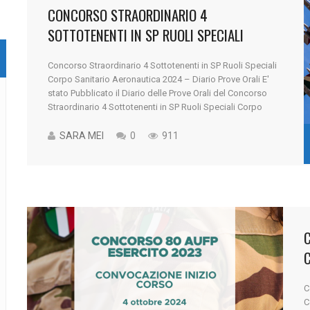
CONCORSO STRAORDINARIO 4
SOTTOTENENTI IN SP RUOLI SPECIALI
CORPO SANITARIO AERONAUTICA 2024 –
Concorso Straordinario 4 Sottotenenti in SP Ruoli Speciali
DIARIO PROVE ORALI
Corpo Sanitario Aeronautica 2024 – Diario Prove Orali E'
stato Pubblicato il Diario delle Prove Orali del Concorso
Straordinario 4 Sottotenenti in SP Ruoli Speciali Corpo
Sanitario Aeronautica 2024 Scrivi con noi il tuo futuro...
Preparati con Victoria Concorsi Militari Contattaci Nella
SARA MEI
0
911
giornata di oggi, 4 ottobre, è [...]
C
C