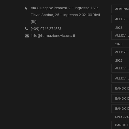
Via Giuseppe Pennesi, 2 – ingresso 1 Via
AERONAU
Flavio Sabino, 25 – ingresso 2 02100 Rieti
ALLIEVI
(Ri)
2023
(+39) 0746 274853
info@formazionevictoria.it
ALLIEVI
2023
ALLIEVI
2023
ALLIEVI
ALLIEVI
BANDO D
BANDO D
BANDO D
FINANZA
BANDO D