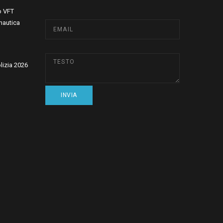
o VFT
nautica
olizia 2026