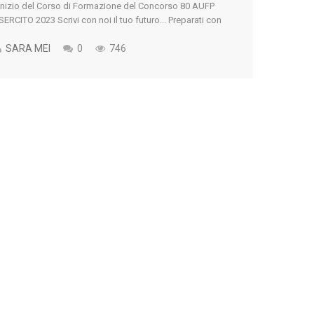
’Inizio del Corso di Formazione del Concorso 80 AUFP
SERCITO 2023 Scrivi con noi il tuo futuro... Preparati con
ictoria Concorsi Militari Contattaci Nella giornata di oggi,
 ottobre, è stato pubblicato l'Avviso di Convocazione per
SARA MEI
0
746
'Inizio del Corso [...]