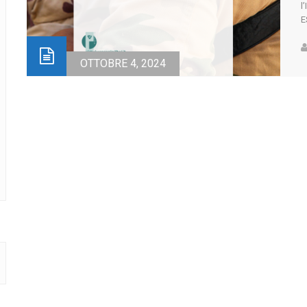
l
E
V
4
l
OTTOBRE 4, 2024