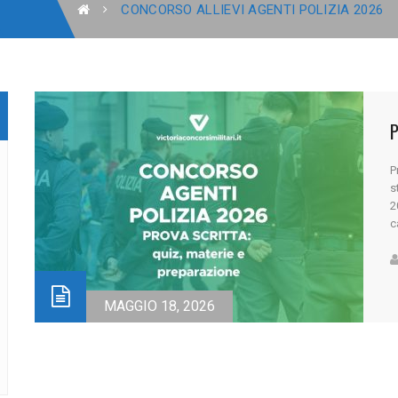
CONCORSO ALLIEVI AGENTI POLIZIA 2026
P
P
s
2
c
c
u
un
MAGGIO 18, 2026