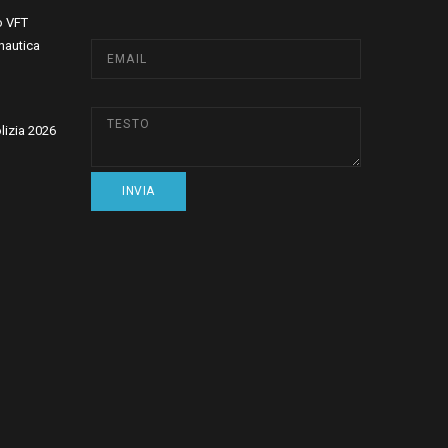
o VFT
nautica
olizia 2026