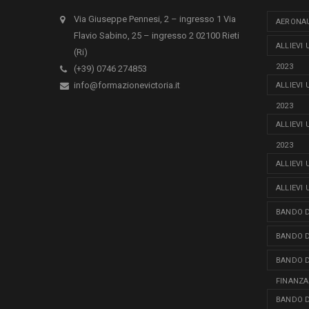
Via Giuseppe Pennesi, 2 – ingresso 1 Via
AERONAU
Flavio Sabino, 25 – ingresso 2 02100 Rieti
ALLIEVI
(Ri)
2023
(+39) 0746 274853
info@formazionevictoria.it
ALLIEVI
2023
ALLIEVI
2023
ALLIEVI
ALLIEVI
BANDO D
BANDO D
BANDO D
FINANZA
BANDO D