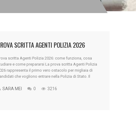
ROVA SCRITTA AGENTI POLIZIA 2026
rova scritta Agenti Polizia 2026: come funziona, cosa
tudiare e come prepararsi La prova scritta Agenti Polizia
026 rappresenta il primo vero ostacolo per migliaia di
andidati che vogliono entrare nella Polizia di Stato. Il
oncorso per 4.400 Allievi Agenti della Polizia di Stato è
na delle occasioni più importanti dell’anno per chi sogna
SARA MEI
0
3216
a [...]