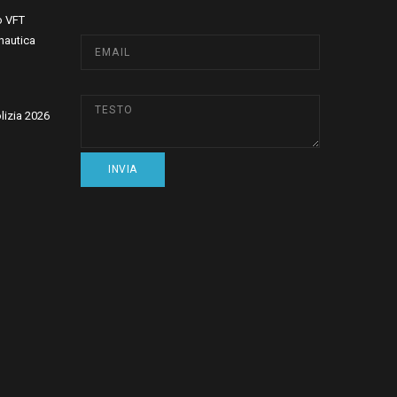
o VFT
nautica
olizia 2026