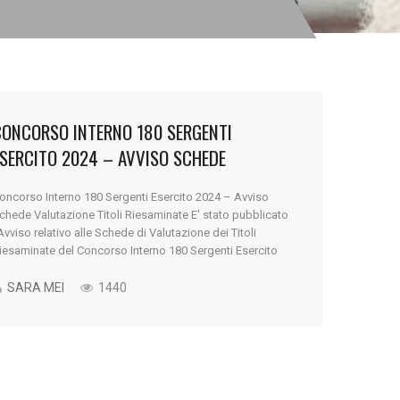
CONCORSO INTERNO 180 SERGENTI
ESERCITO 2024 – AVVISO SCHEDE
ALUTAZIONE TITOLI RIESAMINATE
oncorso Interno 180 Sergenti Esercito 2024 – Avviso
chede Valutazione Titoli Riesaminate E' stato pubblicato
’Avviso relativo alle Schede di Valutazione dei Titoli
iesaminate del Concorso Interno 180 Sergenti Esercito
024 Scrivi con noi il tuo futuro... Preparati con Victoria
oncorsi Militari Contattaci A seguito delle istanze di
SARA MEI
1440
iesame del punteggio attribuito nella Valutazione dei [...]