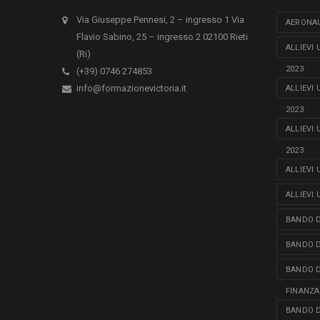
Via Giuseppe Pennesi, 2 – ingresso 1 Via
AERONAU
Flavio Sabino, 25 – ingresso 2 02100 Rieti
ALLIEVI
(Ri)
2023
(+39) 0746 274853
info@formazionevictoria.it
ALLIEVI
2023
ALLIEVI
2023
ALLIEVI
ALLIEVI
BANDO D
BANDO D
BANDO D
FINANZA
BANDO D