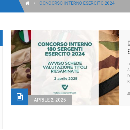
CONCORSO INTERNO ESERCITO 2024
V
C
S
l
R
2
C
r
APRILE 2, 2025