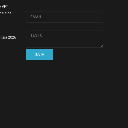
o VFT
nautica
olizia 2026