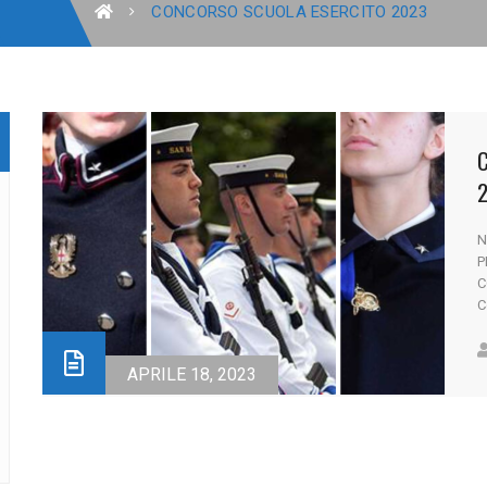
CONCORSO SCUOLA ESERCITO 2023
2
N
P
C
C
l
M
e
APRILE 18, 2023
F