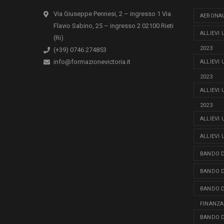
Via Giuseppe Pennesi, 2 – ingresso 1 Via
AERONAU
Flavio Sabino, 25 – ingresso 2 02100 Rieti
ALLIEVI
(Ri)
2023
(+39) 0746 274853
info@formazionevictoria.it
ALLIEVI
2023
ALLIEVI
2023
ALLIEVI
ALLIEVI
BANDO D
BANDO D
BANDO D
FINANZA
BANDO D