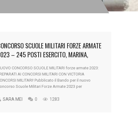
CONCORSO SCUOLE MILITARI FORZE ARMATE
023 – 245 POSTI ESERCITO, MARINA,
AERONAUTICA
UOVO CONCORSO SCUOLE MILITARI forze armate 2023:
REPARATI AI CONCORSI MILITARI CON VICTORIA
ONCORSI MILITARI! Pubblicato il Bando per il nuovo
oncorso Scuole Militari Forze Armate 2023 per
’ammissione di 245 giovani presso i licei di Esercito,
arina ed Aeronautica. È possibile inoltrare la domanda
SARA MEI
0
1283
ntro il 2 Maggio 2023. Concorso SCUOLE MILITARI
ORZE [...]