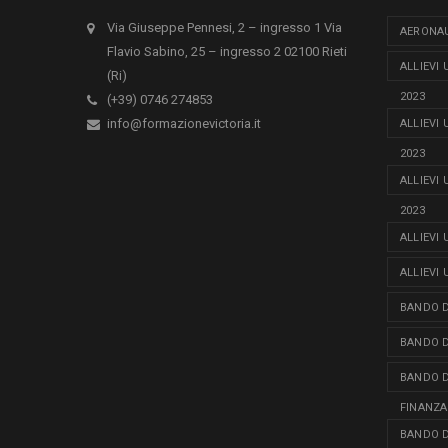
Via Giuseppe Pennesi, 2 – ingresso 1 Via
AERONAU
Flavio Sabino, 25 – ingresso 2 02100 Rieti
ALLIEVI
(Ri)
2023
(+39) 0746 274853
info@formazionevictoria.it
ALLIEVI
2023
ALLIEVI
2023
ALLIEVI
ALLIEVI
BANDO D
BANDO D
BANDO D
FINANZA
BANDO D