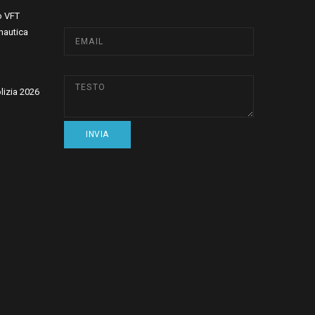
o VFT
nautica
olizia 2026