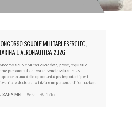
ONCORSO SCUOLE MILITARI ESERCITO,
MARINA E AERONAUTICA 2026
oncorso Scuole Militari 2026: date, prove, requisiti e
ome prepararsi Il Concorso Scuole Militari 2026
appresenta una delle opportunità più importanti per i
iovani che desiderano iniziare un percorso di formazione
ilitare già durante gli studi superiori. Ogni anno migliaia di
agazzi partecipano ai concorsi per entrare nelle Scuole
SARA MEI
0
1767
ilitari dell’Esercito, della Marina Militare e [...]