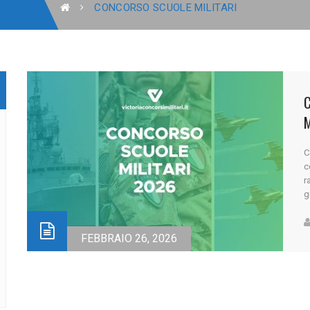
CONCORSO SCUOLE MILITARI
C
C
c
r
g
m
r
M
FEBBRAIO 26, 2026