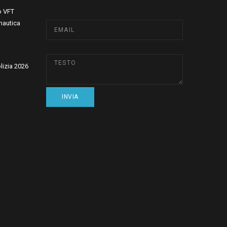
o VFT
nautica
olizia 2026