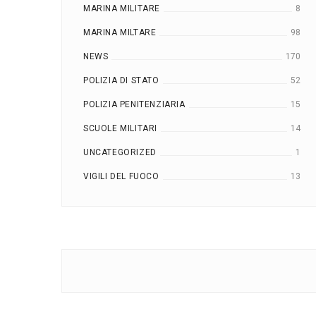
MARINA MILITARE
8
MARINA MILTARE
98
NEWS
170
POLIZIA DI STATO
52
POLIZIA PENITENZIARIA
15
SCUOLE MILITARI
14
UNCATEGORIZED
1
VIGILI DEL FUOCO
13