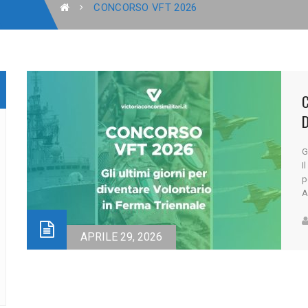
CONCORSO VFT 2026
C
D
G
I
p
A
c
r
T
APRILE 29, 2026