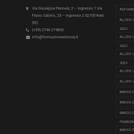
Via Giuseppe Pennesi, 2 – ingresso 1 Via
AERONAU
Flavio Sabino, 25 – ingresso 2 02100 Rieti
ALLIEVI
(Ri)
2023
(+39) 0746 274853
info@formazionevictoria.it
ALLIEVI
2023
ALLIEVI
2023
ALLIEVI
ALLIEVI
BANDO D
BANDO D
BANDO D
FINANZA
BANDO D