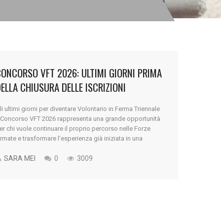
ONCORSO VFT 2026: ULTIMI GIORNI PRIMA
ELLA CHIUSURA DELLE ISCRIZIONI
li ultimi giorni per diventare Volontario in Ferma Triennale
l Concorso VFT 2026 rappresenta una grande opportunità
er chi vuole continuare il proprio percorso nelle Forze
rmate e trasformare l’esperienza già iniziata in una
arriera più stabile e strutturata. Il bando prevede il
eclutamento di 3.382 Volontari in Ferma Prefissata
SARA MEI
0
3009
riennale tra Esercito Italiano, Marina [...]