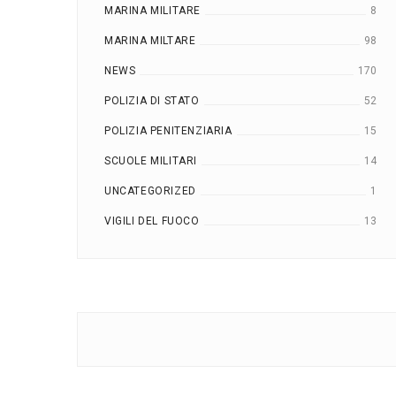
MARINA MILITARE
8
MARINA MILTARE
98
NEWS
170
POLIZIA DI STATO
52
POLIZIA PENITENZIARIA
15
SCUOLE MILITARI
14
UNCATEGORIZED
1
VIGILI DEL FUOCO
13