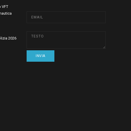
o VFT
nautica
olizia 2026