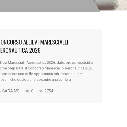
ONCORSO ALLIEVI MARESCIALLI
AERONAUTICA 2026
llievi Marescialli Aeronautica 2026: date, prove, requisiti e
ome prepararsi Il Concorso Maresciallo Aeronautica 2026
appresenta una delle opportunità più importanti per i
iovani che desiderano costruire una carriera
ell’Aeronautica Militare. Diventare Maresciallo significa
ntrare in un percorso altamente qualificato, che unisce
SARA MEI
0
2754
ormazione militare, preparazione tecnica e crescita
rofessionale. Ogni anno migliaia di candidati partecipano
.]