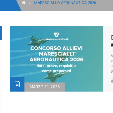
MARESCIALLO AERONAUTICA 2026
C
A
c
r
g
n
e
f
MARZO 31, 2026
p
[..