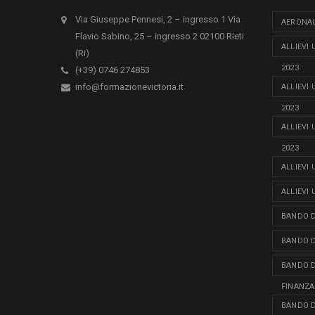
Via Giuseppe Pennesi, 2 – ingresso 1 Via
AERONAU
Flavio Sabino, 25 – ingresso 2 02100 Rieti
ALLIEVI
(Ri)
2023
(+39) 0746 274853
info@formazionevictoria.it
ALLIEVI
2023
ALLIEVI
2023
ALLIEVI
ALLIEVI
BANDO D
BANDO D
BANDO D
FINANZA
BANDO D