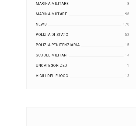
MARINA MILITARE
8
MARINA MILTARE
98
NEWS
170
POLIZIA DI STATO
52
POLIZIA PENITENZIARIA
15
SCUOLE MILITARI
14
UNCATEGORIZED
1
VIGILI DEL FUOCO
13