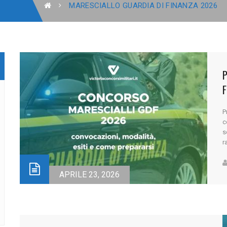
MARESCIALLO GUARDIA DI FINANZA 2026
P
c
s
r
s
v
F
APRILE 23, 2026