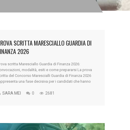
PROVA SCRITTA MARESCIALLO GUARDIA DI
FINANZA 2026
rova scritta Maresciallo Guardia di Finanza 2026:
onvocazioni, modalità, esiti e come prepararsi La prova
critta del Concorso Marescialli Guardia di Finanza 2026
appresenta una fase decisiva per i candidati che hanno
uperato la preselettiva e vogliono continuare il percorso
erso il ruolo di Allievo Maresciallo della Guardia di
SARA MEI
0
2681
inanza. Per molti ragazzi questo è [...]