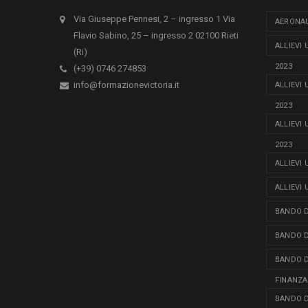
Via Giuseppe Pennesi, 2 – ingresso 1 Via
AERONAU
Flavio Sabino, 25 – ingresso 2 02100 Rieti
ALLIEVI
(Ri)
2023
(+39) 0746 274853
info@formazionevictoria.it
ALLIEVI
2023
ALLIEVI
2023
ALLIEVI
ALLIEVI
BANDO D
BANDO D
BANDO D
FINANZA
BANDO D