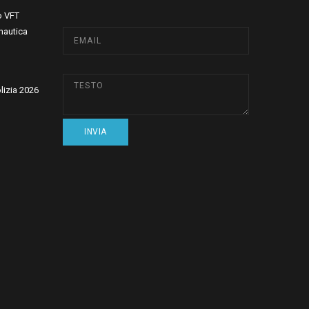
o VFT
nautica
olizia 2026