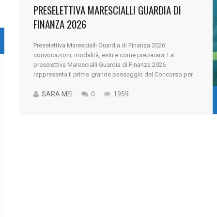
PRESELETTIVA MARESCIALLI GUARDIA DI
FINANZA 2026
Preselettiva Marescialli Guardia di Finanza 2026:
convocazioni, modalità, esiti e come prepararsi La
preselettiva Marescialli Guardia di Finanza 2026
rappresenta il primo grande passaggio del Concorso per
983 Allievi Marescialli della Guardia di Finanza. Per molti
ragazzi questa prova è il primo vero confronto con il
SARA MEI
0
1959
concorso: una selezione importante, attesa, e capace di
determinare [...]