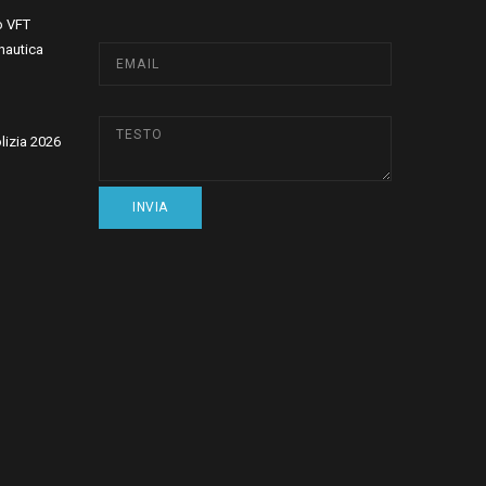
o VFT
nautica
olizia 2026