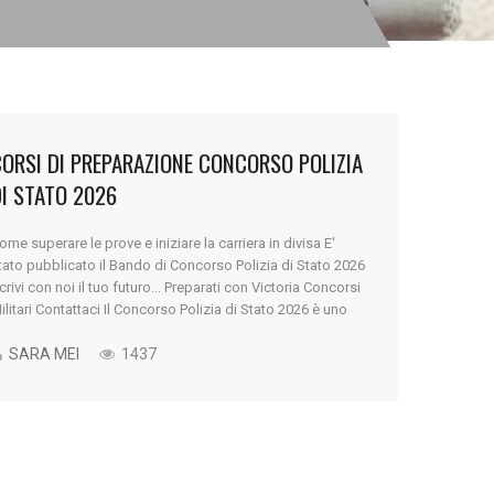
ORSI DI PREPARAZIONE CONCORSO POLIZIA
I STATO 2026
ome superare le prove e iniziare la carriera in divisa E'
tato pubblicato il Bando di Concorso Polizia di Stato 2026
crivi con noi il tuo futuro... Preparati con Victoria Concorsi
ilitari Contattaci Il Concorso Polizia di Stato 2026 è uno
ei bandi più attesi da migliaia di giovani che desiderano
ntrare nelle Forze dell’Ordine [...]
SARA MEI
1437