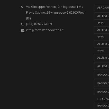
Via Giuseppe Pennesi, 2 – ingresso 1 Via
AERONAU
Flavio Sabino, 25 – ingresso 2 02100 Rieti
ALLIEVI
(Ri)
2023
(+39) 0746 274853
info@formazionevictoria.it
ALLIEVI
2023
ALLIEVI
2023
ALLIEVI
ALLIEVI
BANDO D
BANDO D
BANDO D
FINANZA
BANDO D