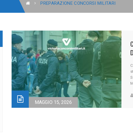
PREPARAZIONE CONCORSI MILITARI
C
D
C
s
S
M
d
e
MAGGIO 15, 2026