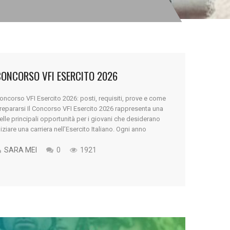
CONCORSO VFI ESERCITO 2026
oncorso VFI Esercito 2026: posti, requisiti, prove e come
repararsi Il Concorso VFI Esercito 2026 rappresenta una
elle principali opportunità per i giovani che desiderano
niziare una carriera nell’Esercito Italiano. Ogni anno
igliaia di ragazzi partecipano al concorso per diventare
olontari in Ferma Prefissata Iniziale, primo passo
SARA MEI
0
1921
oncreto verso il mondo delle Forze Armate. Entrare [...]