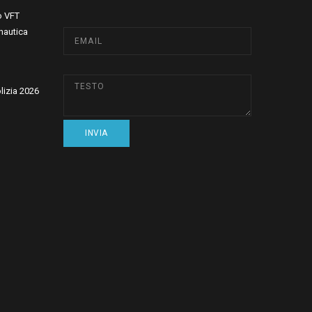
o VFT
nautica
olizia 2026