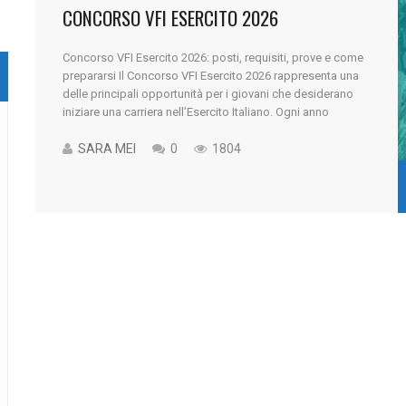
CONCORSO VFI ESERCITO 2026
Concorso VFI Esercito 2026: posti, requisiti, prove e come
prepararsi Il Concorso VFI Esercito 2026 rappresenta una
delle principali opportunità per i giovani che desiderano
iniziare una carriera nell’Esercito Italiano. Ogni anno
migliaia di ragazzi partecipano al concorso per diventare
Volontari in Ferma Prefissata Iniziale, primo passo
SARA MEI
0
1804
concreto verso il mondo delle Forze Armate. Entrare [...]