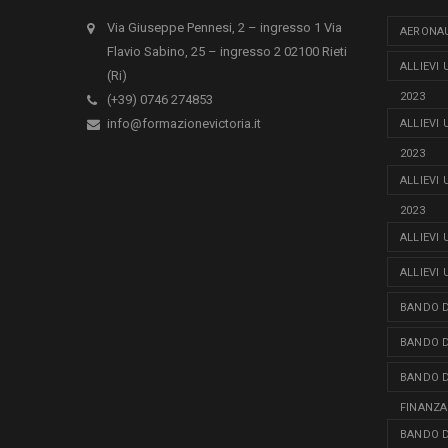
Via Giuseppe Pennesi, 2 – ingresso 1 Via
AERONAU
Flavio Sabino, 25 – ingresso 2 02100 Rieti
ALLIEVI
(Ri)
2023
(+39) 0746 274853
info@formazionevictoria.it
ALLIEVI
2023
ALLIEVI
2023
ALLIEVI
ALLIEVI
BANDO D
BANDO D
BANDO D
FINANZA
BANDO D