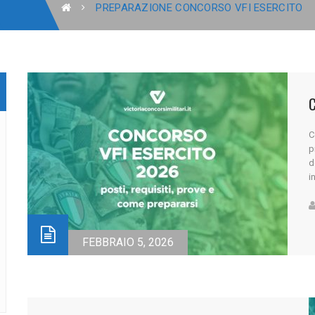
PREPARAZIONE CONCORSO VFI ESERCITO
C
p
d
i
m
V
c
FEBBRAIO 5, 2026