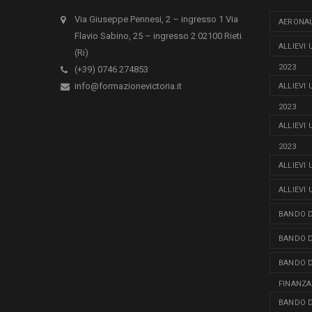
Via Giuseppe Pennesi, 2 – ingresso 1 Via
AERONAU
Flavio Sabino, 25 – ingresso 2 02100 Rieti
ALLIEVI
(Ri)
2023
(+39) 0746 274853
info@formazionevictoria.it
ALLIEVI
2023
ALLIEVI
2023
ALLIEVI
ALLIEVI
BANDO D
BANDO D
BANDO D
FINANZA
BANDO D