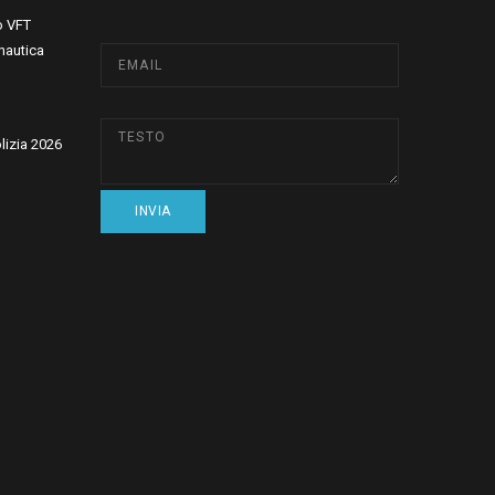
o VFT
nautica
olizia 2026