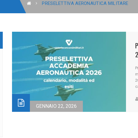
PRESELETTIVA AERONAUTICA MILITARE
P
m
2
c
d
q
n
GENNAIO 22, 2026
p
[..