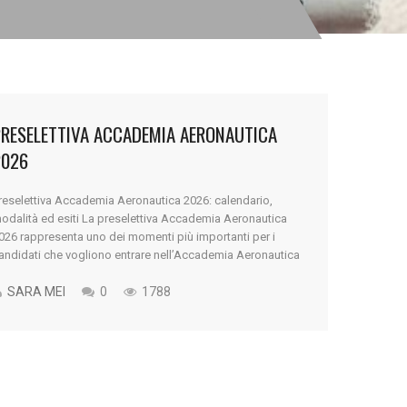
PRESELETTIVA ACCADEMIA AERONAUTICA
2026
reselettiva Accademia Aeronautica 2026: calendario,
odalità ed esiti La preselettiva Accademia Aeronautica
026 rappresenta uno dei momenti più importanti per i
andidati che vogliono entrare nell’Accademia Aeronautica
i Pozzuoli. Ogni anno migliaia di giovani affrontano
uesta prova con l’obiettivo di iniziare una carriera
SARA MEI
0
1788
ell’Aeronautica Militare come ufficiali. La prova
reselettiva è fondamentale perché determina l’accesso
.]