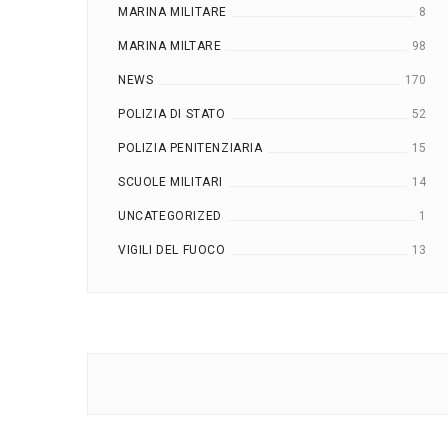
MARINA MILITARE
8
MARINA MILTARE
98
NEWS
170
POLIZIA DI STATO
52
POLIZIA PENITENZIARIA
15
SCUOLE MILITARI
14
UNCATEGORIZED
1
VIGILI DEL FUOCO
13