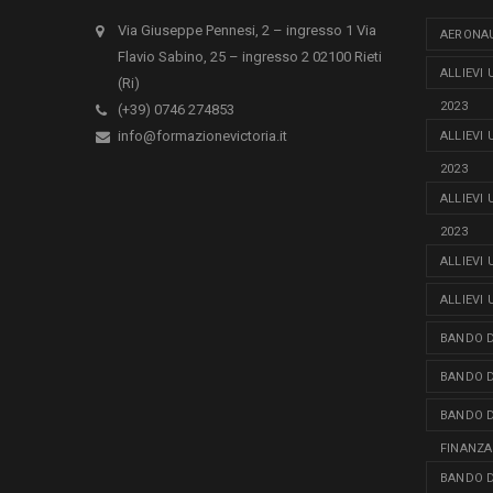
Via Giuseppe Pennesi, 2 – ingresso 1 Via
AERONAU
Flavio Sabino, 25 – ingresso 2 02100 Rieti
ALLIEVI
(Ri)
2023
(+39) 0746 274853
info@formazionevictoria.it
ALLIEVI
2023
ALLIEVI
2023
ALLIEVI
ALLIEVI
BANDO D
BANDO D
BANDO D
FINANZA
BANDO D