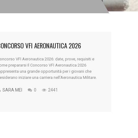
CONCORSO VFI AERONAUTICA 2026
oncorso VFI Aeronautica 2026: date, prove, requisiti e
ome prepararsi Il Concorso VFI Aeronautica 2026
appresenta una grande opportunità per i giovani che
esiderano iniziare una carriera nell’Aeronautica Militare.
gni anno migliaia di ragazzi partecipano ai concorsi VFI
er entrare nelle Forze Armate e iniziare un percorso fatto
SARA MEI
0
2441
i formazione, disciplina e crescita professionale. Entrare
.]