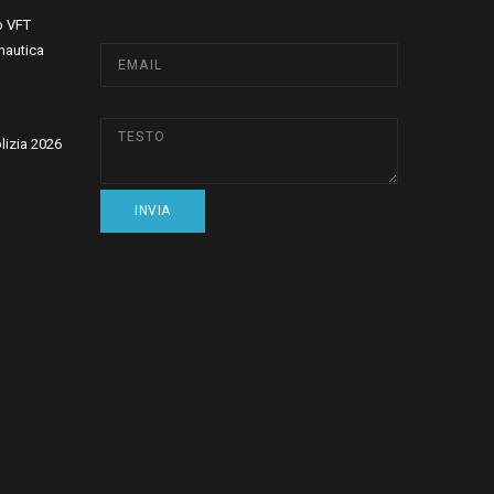
o VFT
nautica
olizia 2026