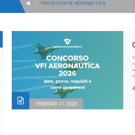
PROVE FISICHE AERONAUTICA
C
c
r
d
O
p
d
[..
FEBBRAIO 11, 2026