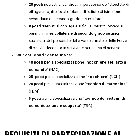
20 posti
riservati ai candidati in possesso dell’attestato di
bilinguismo, riferito al diploma di istituto di istruzione
secondaria di secondo grado o superiore;
8 posti
riservati al coniuge e ai figli superstiti, ovvero ai
parenti in linea collaterale di secondo grado se unici
superstiti, del personale delle Forze armate e delle Forze
di polizia deceduto in servizio e per causa di servizio
90 posti contingente mare:
40 posti
per la specializzazione “
nocchiere abilitato al
comando
” (NAC)
25 posti
per la specializzazione “
nocchiere
” (NCH)
20 posti
per la specializzazione “
tecnico di macchine
”
(TDM)
5 posti
per la specializzazione “
tecnico dei sistemi di
comunicazione e scoperta
” (TSC)
REQUISITI DI PARTECIPAZIONE AL