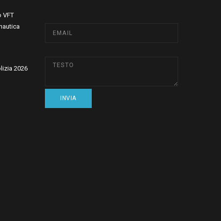
o VFT
nautica
olizia 2026