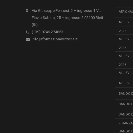
Via Giuseppe Pennesi, 2 – ingresso 1 Via
AERONAU
Flavio Sabino, 25 – ingresso 2 02100 Rieti
ALLIEVI
(Ri)
2023
(+39) 0746 274853
info@formazionevictoria.it
ALLIEVI
2023
ALLIEVI
2023
ALLIEVI
ALLIEVI
BANDO D
BANDO D
BANDO D
FINANZA
BANDO D