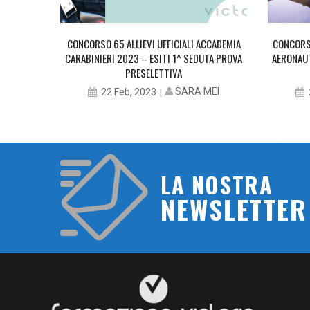
CCADEMIA
CONCORSO 65 ALLIEVI UFFICIALI ACCADEMIA
CONCORSO
PROVA
CARABINIERI 2023 – ESITI 1^ SEDUTA PROVA
AERONAUT
PRESELETTIVA
MEI
SARA MEI
22 Feb, 2023
LA NOSTRA
NEWSLETTER