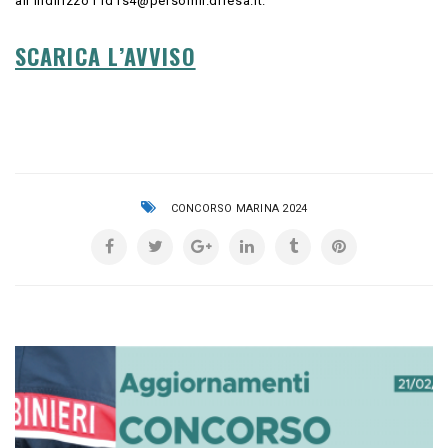
all’indirizzo r1d1s4@persomil.difesa.it.
SCARICA L’AVVISO
CONCORSO MARINA 2024