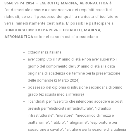
3560 VFP4 2024 – ESERCITO, MARINA, AERONAUTICA
è
fondamentale essere a conoscenza dei requisiti specifici
richiesti, senza il possesso dei quali la richiesta di iscrizione
verrà immediatamente cestinata. E’ possibile partecipare al
CONCORSO 3560 VFP4 2024 – ESERCITO, MARINA,
AERONAUTICA
solo nel caso in cui si possiedano:
cittadinanza italiana
aver compiuto il 18° anno di età e non aver superato il
giorno del compimento del 30° anno di età alla data
originaria di scadenza del termine per la presentazione
delle domande (2 Marzo 2024)
possesso del diploma di istruzione secondaria di primo
grado (ex scuola media inferiore)
I candidati per l’Esercito che intendono accedere ai posti
previsti per “elettricista infrastrutturale”, “idraulico
infrastrutturale”, “muratore”, “meccanico di mezzi e
piattaforme”, “fabbro”, “falegname”, “esploratore per
squadrone a cavallo”, “artigliere per la sezione di artiglieria