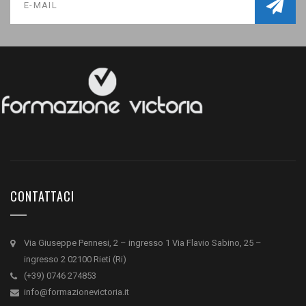
CONTATTACI
Via Giuseppe Pennesi, 2 – ingresso 1 Via Flavio Sabino, 25 –
ingresso 2 02100 Rieti (Ri)
(+39) 0746 274853
info@formazionevictoria.it