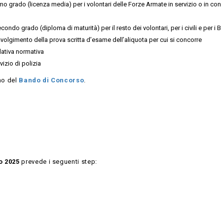
o grado (licenza media) per i volontari delle Forze Armate in servizio o in co
o grado (diploma di maturità) per il resto dei volontari, per i civili e per i Bil
olgimento della prova scritta d’esame dell’aliquota per cui si concorre
elativa normativa
vizio di polizia
rno del
Bando di Concorso
.
o 2025
prevede i seguenti step: