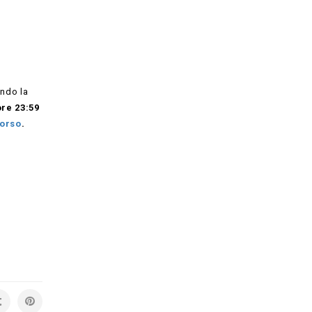
ando la
ore 23:59
orso
.