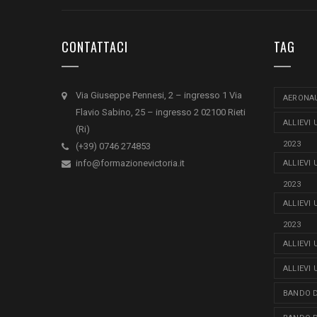
CONTATTACI
TAG
Via Giuseppe Pennesi, 2 – ingresso 1 Via
AERONAU
Flavio Sabino, 25 – ingresso 2 02100 Rieti
ALLIEVI
(Ri)
2023
(+39) 0746 274853
info@formazionevictoria.it
ALLIEVI
2023
ALLIEVI
2023
ALLIEVI
ALLIEVI
BANDO D