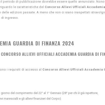
di il periodo di pubblicazione dovrebbe essere quello annunciato. Nono
riguardo le caratteristiche del
Concorso Allievi Ufficiali Accademi
delle edizioni passate. A meno che non ci siano inaspettati stravolgi
e di ingresso.
DEMIA GUARDIA DI FINANZA
2024
L CONCORSO ALLIEVI UFFICIALI ACCADEMIA GUARDIA DI F
ono i requisiti di accesso al
Concorso Allievi Ufficiali Accademia
 giorno del compimento del 22° al 1° Gennaio (28° per chi è già ispettore,
i marescialli e gli allievi finanzieri del Corpo)