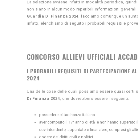
La selezione avviene infatti in modalità periodica, quin
non siano in alcun modo reperibili informazioni generali 
Guardia Di Finanza 2024
, facciamo comunque un sunto 
infatti, elenchiamo di seguito i probabili requisiti e prov
CONCORSO ALLIEVI UFFICIALI ACCA
I PROBABILI REQUISITI DI PARTECIPAZIONE A
2024
Una delle cose delle quali possiamo essere quasi certi s
Di Finanza 2024
, che dovrebbero essere i seguenti:
possedere cittadinanza italiana
aver compiuto il 17° anno di età e non hanno superato il
sovrintendente, appuntato e finanziere, compresi gli alliev
godere dei diritti civili e politici