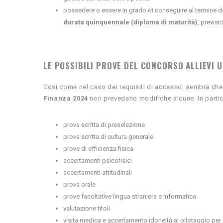
possedere o essere in grado di conseguire al termine de
durata quinquennale (diploma di maturità)
, previst
LE POSSIBILI PROVE DEL CONCORSO
ALLIEVI 
Così come nel caso dei requisiti di accesso, sembra che
Finanza 2024
non prevedano modifiche alcune. In parti
prova scritta di preselezione
prova scritta di cultura generale
prove di efficienza fisica
accertamenti psicofisici
accertamenti attitudinali
prova orale
prove facoltative lingua straniera e informatica
valutazione titoli
visita medica e accertamento idoneità al pilotaggio per i