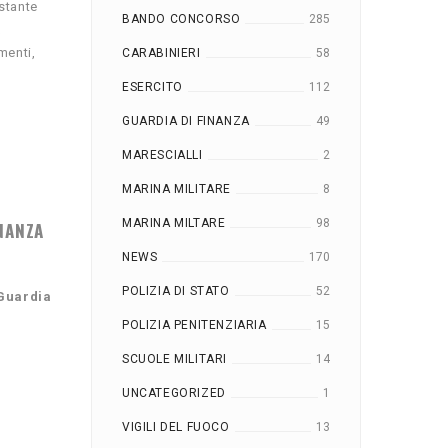
stante
BANDO CONCORSO
285
a
menti,
CARABINIERI
58
ESERCITO
112
GUARDIA DI FINANZA
49
MARESCIALLI
2
MARINA MILITARE
8
MARINA MILTARE
98
INANZA
NEWS
170
POLIZIA DI STATO
52
 Guardia
POLIZIA PENITENZIARIA
15
SCUOLE MILITARI
14
UNCATEGORIZED
1
VIGILI DEL FUOCO
13