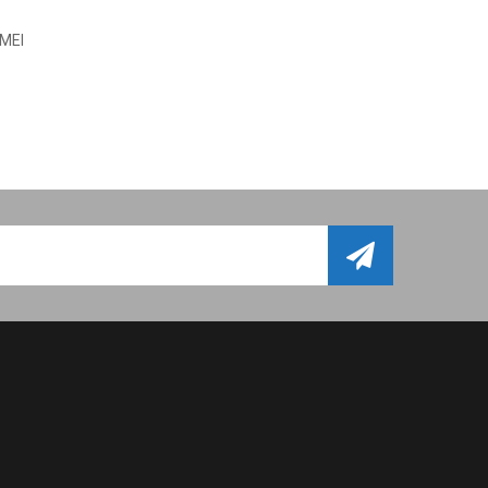
GUARDIA DI FINANZA 2021
MEI
22 Apr, 2021
VICTORIA_FORMAZIONE