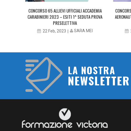
CCADEMIA
CONCORSO 65 ALLIEVI UFFICIALI ACCADEMIA
CONCORSO
PROVA
CARABINIERI 2023 – ESITI 1^ SEDUTA PROVA
AERONAUT
PRESELETTIVA
MEI
SARA MEI
22 Feb, 2023
LA NOSTRA
NEWSLETTER