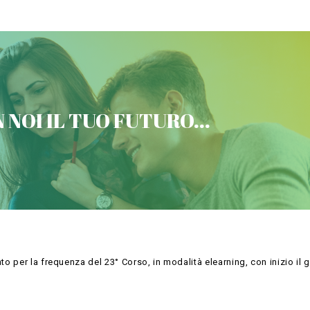
VICTORIA CONCORSI MILITARI
 NOI IL TUO FUTURO...
Contattaci
o per la frequenza del 23° Corso, in modalità elearning, con inizio il 