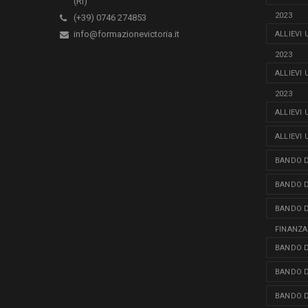
(Ri)
2023
(+39) 0746 274853
info@formazionevictoria.it
ALLIEVI
2023
ALLIEVI
2023
ALLIEVI
ALLIEVI
BANDO D
BANDO D
BANDO D
FINANZA
BANDO D
BANDO D
BANDO D