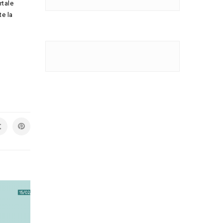
rtale
te la