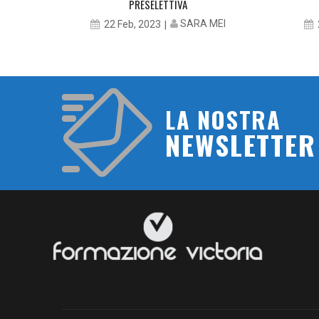
PRESELETTIVA
MEI
SARA MEI
22 Feb, 2023
LA NOSTRA
NEWSLETTER