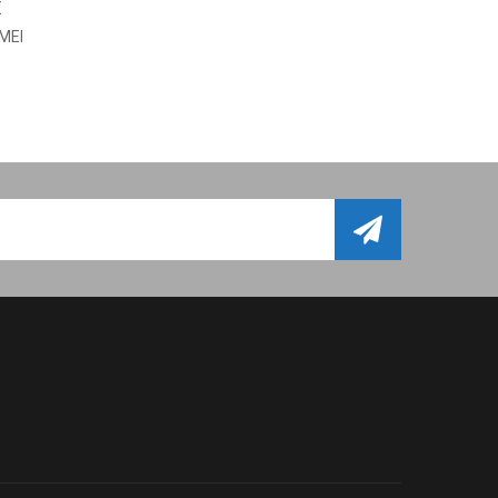
E
PRESELEZIONE E PROVA INGLESE
MEI
SARA MEI
15 Feb, 2023