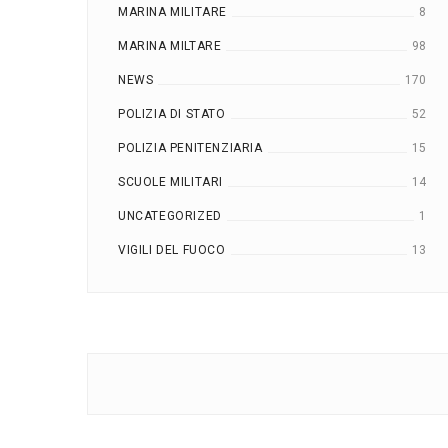
MARINA MILITARE
8
MARINA MILTARE
98
NEWS
170
POLIZIA DI STATO
52
POLIZIA PENITENZIARIA
15
SCUOLE MILITARI
14
UNCATEGORIZED
1
VIGILI DEL FUOCO
13