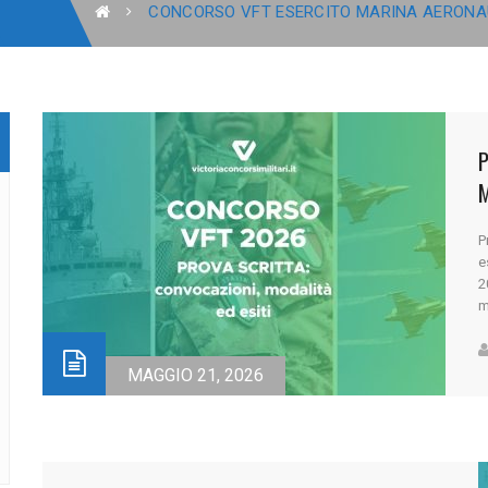
CONCORSO VFT ESERCITO MARINA AERONA
P
e
2
m
F
s
i
MAGGIO 21, 2026