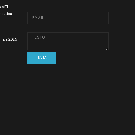
o VFT
nautica
olizia 2026