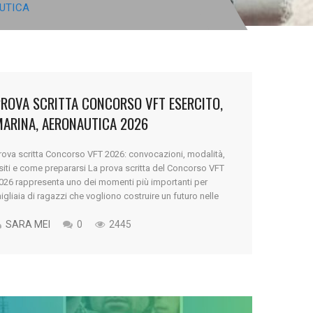
UTICA
PROVA SCRITTA CONCORSO VFT ESERCITO,
MARINA, AERONAUTICA 2026
rova scritta Concorso VFT 2026: convocazioni, modalità,
siti e come prepararsi La prova scritta del Concorso VFT
026 rappresenta uno dei momenti più importanti per
igliaia di ragazzi che vogliono costruire un futuro nelle
orze Armate. Per molti candidati non si tratta
emplicemente di un test. È il momento in cui un obiettivo
SARA MEI
0
2445
nizia davvero [...]