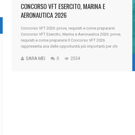
CONCORSO VFT ESERCITO, MARINA E
AERONAUTICA 2026
Concorso VFT 2026: prove, requisiti e come prepararsi
Concorso VFT Esercito, Marina e Aeronautica 2026: prove,
requisiti e come prepararsi Il Concorso VFT 2026
rappresenta una delle opportunità più importanti per chi
vuole continuare il proprio percorso nelle Forze Armate e
costruire una carriera militare più stabile. Il bando riguarda
SARA MEI
0
2554
il reclutamento dei Volontari in [...]