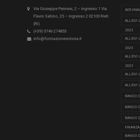
Via Giuseppe Pennesi, 2 – ingresso 1 Via
AERONAU
Flavio Sabino, 25 – ingresso 2 02100 Rieti
ALLIEVI
(Ri)
2023
(+39) 0746 274853
info@formazionevictoria.it
ALLIEVI
2023
ALLIEVI
2023
ALLIEVI
ALLIEVI
BANDO D
BANDO D
BANDO D
FINANZA
BANDO D