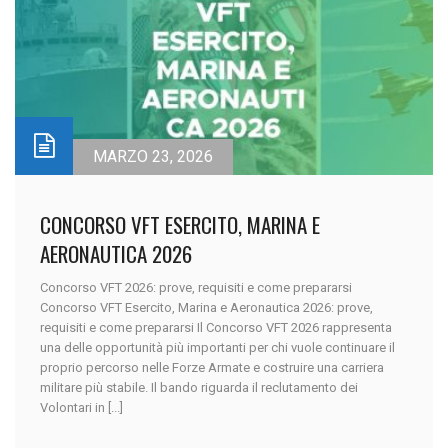
MARZO 23, 2026
CONCORSO VFT ESERCITO, MARINA E
AERONAUTICA 2026
Concorso VFT 2026: prove, requisiti e come prepararsi
Concorso VFT Esercito, Marina e Aeronautica 2026: prove,
requisiti e come prepararsi Il Concorso VFT 2026 rappresenta
una delle opportunità più importanti per chi vuole continuare il
proprio percorso nelle Forze Armate e costruire una carriera
militare più stabile. Il bando riguarda il reclutamento dei
Volontari in [...]