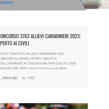
BINIERI
ONCORSO 3763 ALLIEVI CARABINIERI 2023:
PERTO AI CIVILI
UOVO CONCORSO ALLIEVI CARABINIERI 2023,
UBBLICATO IL BANDO APERTO ANCHE AI
IVILI: pREPARATI AI CONCORSI MILITARI CON VICTORIA
ONCORSI MILITARI! Il nuovo Concorso per Allievi
arabinieri 2023, con 3763 posti per i candidati in
ossesso del diploma e aperto anche ai civili, è stato
SARA MEI
1992
ubblicato nella giornata del 2 Maggio 2023. Continua a
eggere qui sotto [...]