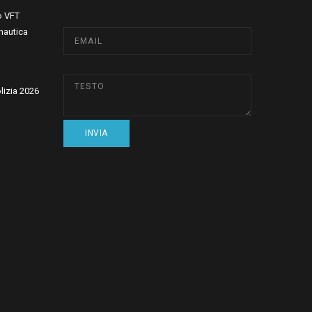
o VFT
nautica
olizia 2026