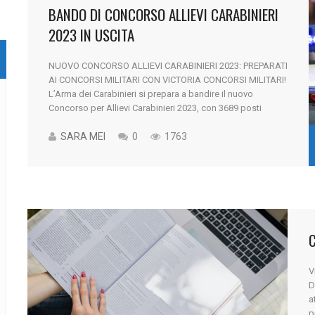
BANDO DI CONCORSO ALLIEVI CARABINIERI
2023 IN USCITA
NUOVO CONCORSO ALLIEVI CARABINIERI 2023: PREPARATI
AI CONCORSI MILITARI CON VICTORIA CONCORSI MILITARI!
L’Arma dei Carabinieri si prepara a bandire il nuovo
Concorso per Allievi Carabinieri 2023, con 3689 posti
previsti per i candidati in possesso del diploma. Il
concorso sarà aperto anche ai civili ed è atteso entro la
SARA MEI
0
1763
prima metà del 2023. [...]
V
D
a
p