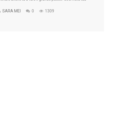
icerca su come diventare Carabiniere hai compreso che
on tutto è sempre semplice come sembra. C'è bisogno di
SARA MEI
0
1309
tudio [...]