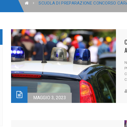
SCUOLA DI PREPARAZIONE CONCORSO CARA
C
A
N
P
C
C
C
p
p
MAGGIO 3, 2023
l