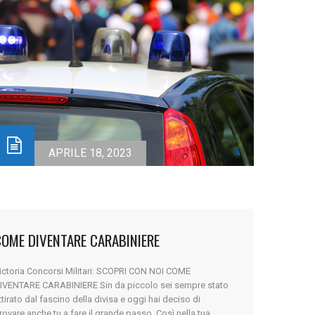
APRILE 18, 2023
COME DIVENTARE CARABINIERE
ictoria Concorsi Militari: SCOPRI CON NOI COME
IVENTARE CARABINIERE Sin da piccolo sei sempre stato
ttirato dal fascino della divisa e oggi hai deciso di
rovare anche tu a fare il grande passo. Così nella tua