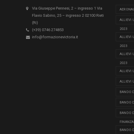
Via Giuseppe Pennesi, 2 – ingresso 1 Via
AERONAU
Flavio Sabino, 25 – ingresso 2 02100 Rieti
ALLIEVI
(Ri)
2023
(+39) 0746 274853
info@formazionevictoria.it
ALLIEVI
2023
ALLIEVI
2023
ALLIEVI
ALLIEVI
BANDO D
BANDO D
BANDO D
FINANZA
BANDO D