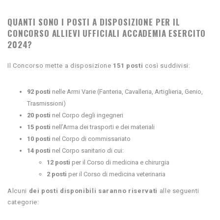
QUANTI SONO I POSTI A DISPOSIZIONE PER IL
CONCORSO ALLIEVI UFFICIALI ACCADEMIA ESERCITO
2024?
Il Concorso mette a disposizione
151 posti
così suddivisi:
92 posti
nelle Armi Varie (Fanteria, Cavalleria, Artiglieria, Genio,
Trasmissioni)
20 posti
nel Corpo degli ingegneri
15 posti
nell’Arma dei trasporti e dei materiali
10 posti
nel Corpo di commissariato
14 posti
nel Corpo sanitario di cui:
12 posti
per il Corso di medicina e chirurgia
2 posti
per il Corso di medicina veterinaria
Alcuni
dei posti disponibili saranno riservati
alle seguenti
categorie: